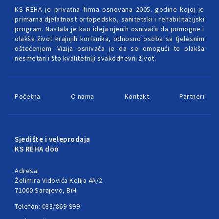
KS REHA je privatna firma osnovana 2005. godine kojoj je
primarna djelatnost ortopedsko, sanitetski i rehabilitacijski
program. Nastala je kao ideja njenih osnivača da pomogne i
olakša život krajnjih korisnika, odnosno osoba sa tjelesnim
oštećenjem. Vizija osnivača je da se omogući te olakša
nesmetan i što kvalitetniji svakodnevni život.
Početna
O nama
Kontakt
Partneri
Sjedište i veleprodaja
KS REHA doo
Adresa:
Želimira Vidovića Kelija 4A/2
71000 Sarajevo, BiH
Telefon: 033/869-999