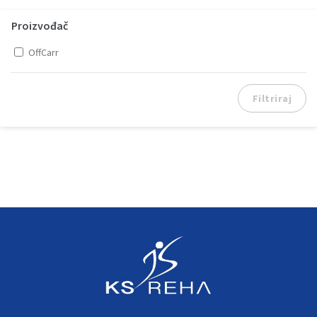
Proizvođač
OffCarr
Filtriraj