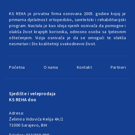
KS REHA je privatna firma osnovana 2005. godine kojoj je
primarna djelatnost ortopedsko, sanitetski i rehabilitacijski
program. Nastala je kao ideja njenih osnivača da pomogne i
olakša život krajnjih korisnika, odnosno osoba sa tjelesnim
oštećenjem. Vizija osnivača je da se omogući te olakša
nesmetan i što kvalitetniji svakodnevni život.
Početna
O nama
Kontakt
Partneri
Sjedište i veleprodaja
KS REHA doo
Adresa:
Želimira Vidovića Kelija 4A/2
71000 Sarajevo, BiH