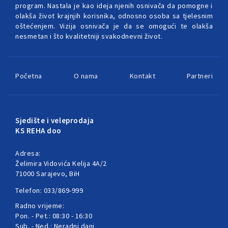
program. Nastala je kao ideja njenih osnivača da pomogne i
olakša život krajnjih korisnika, odnosno osoba sa tjelesnim
oštećenjem. Vizija osnivača je da se omogući te olakša
nesmetan i što kvalitetniji svakodnevni život.
Početna
O nama
Kontakt
Partneri
Sjedište i veleprodaja
KS REHA doo
Adresa:
Želimira Vidovića Kelija 4A/2
71000 Sarajevo, BiH
Telefon: 033/869-999
Radno vrijeme:
Pon. - Pet.: 08:30 - 16:30
Sub. - Ned.: Neradni dani